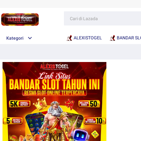
ALEXISTOGEL
BANDAR SL
Kategori